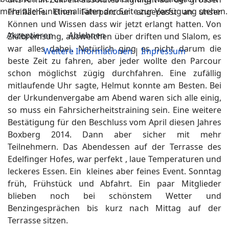
mehr alle Funktionalitäten der Seite zur Verfügung stehen.
Freifläche. Einen Fahrparcour angepasst an unser
Können und Wissen dass wir jetzt erlangt hatten. Von
Akzeptieren
Ablehnen
Zielbremsung, ausweichen über driften und Slalom, es
war alles dabei. Natürlich ging es nicht darum die
Weitere Informationen
|
Impressum
beste Zeit zu fahren, aber jeder wollte den Parcour
schon möglichst zügig durchfahren. Eine zufällig
mitlaufende Uhr sagte, Helmut konnte am Besten. Bei
der Urkundenvergabe am Abend waren sich alle einig,
so muss ein Fahrsicherheitstraining sein. Eine weitere
Bestätigung für den Beschluss vom April diesen Jahres
Boxberg 2014. Dann aber sicher mit mehr
Teilnehmern. Das Abendessen auf der Terrasse des
Edelfinger Hofes, war perfekt , laue Temperaturen und
leckeres Essen. Ein kleines aber feines Event. Sonntag
früh, Frühstück und Abfahrt. Ein paar Mitglieder
blieben noch bei schönstem Wetter und
Benzingesprächen bis kurz nach Mittag auf der
Terrasse sitzen.