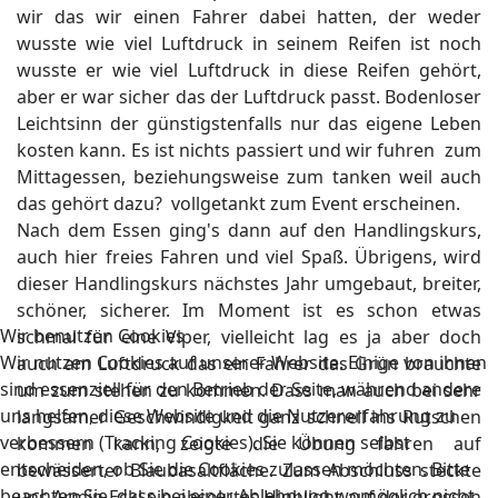
wir das wir einen Fahrer dabei hatten, der weder
wusste wie viel Luftdruck in seinem Reifen ist noch
wusste er wie viel Luftdruck in diese Reifen gehört,
aber er war sicher das der Luftdruck passt. Bodenloser
Leichtsinn der günstigstenfalls nur das eigene Leben
kosten kann. Es ist nichts passiert und wir fuhren zum
Mittagessen, beziehungsweise zum tanken weil auch
das gehört dazu? vollgetankt zum Event erscheinen.
Nach dem Essen ging's dann auf den Handlingskurs,
auch hier freies Fahren und viel Spaß. Übrigens, wird
dieser Handlingskurs nächstes Jahr umgebaut, breiter,
schöner, sicherer. Im Moment ist es schon etwas
Wir benutzen Cookies
schmal für eine Viper, vielleicht lag es ja aber doch
Wir nutzen Cookies auf unserer Website. Einige von ihnen
auch am Luftdruck das ein Fahrer das Grün brauchte
sind essenziell für den Betrieb der Seite, während andere
um zum stehen zu kommen. Dass man auch bei sehr
uns helfen, diese Website und die Nutzererfahrung zu
langsamer Geschwindigkeit ganz schnell ins Rutschen
verbessern (Tracking Cookies). Sie können selbst
kommen kann, zeigte die Übung fahren auf
entscheiden, ob Sie die Cookies zulassen möchten. Bitte
bewässerter Blaubasaltfläche. Zum Abschluss steckte
beachten Sie, dass bei einer Ablehnung womöglich nicht
uns Armin Eckl ein absolutes Highlight auf der grossen